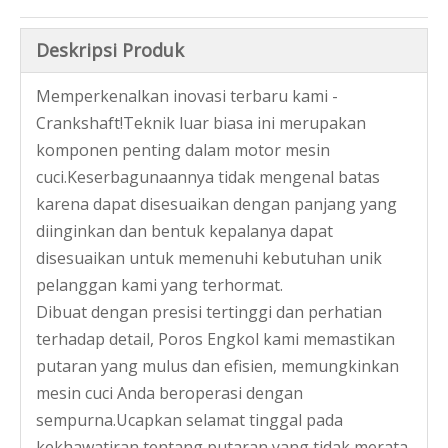
Deskripsi Produk
Memperkenalkan inovasi terbaru kami -
Crankshaft!Teknik luar biasa ini merupakan
Pemasok Motor Mesin Cuci Kawat Enamel Dc
Motor Mesin Cuci Front Load Dc Di Kanada
komponen penting dalam motor mesin
cuci.Keserbagunaannya tidak mengenal batas
karena dapat disesuaikan dengan panjang yang
diinginkan dan bentuk kepalanya dapat
disesuaikan untuk memenuhi kebutuhan unik
pelanggan kami yang terhormat.
Dibuat dengan presisi tertinggi dan perhatian
terhadap detail, Poros Engkol kami memastikan
putaran yang mulus dan efisien, memungkinkan
mesin cuci Anda beroperasi dengan
sempurna.Ucapkan selamat tinggal pada
Motor Mesin Cuci Sinkron Rotor Di Kanada
Supplier Motor Mesin Cuci Ac Front Loading
kekhawatiran tentang putaran yang tidak merata