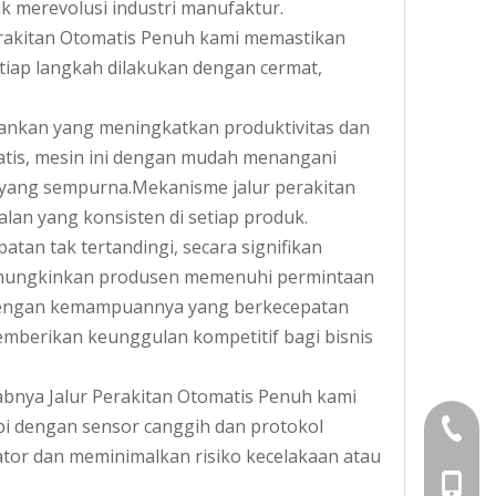
uk merevolusi industri manufaktur.
 Perakitan Otomatis Penuh kami memastikan
etiap langkah dilakukan dengan cermat,
esankan yang meningkatkan produktivitas dan
tis, mesin ini dengan mudah menangani
 yang sempurna.Mekanisme jalur perakitan
lan yang konsisten di setiap produk.
tan tak tertandingi, secara signifikan
memungkinkan produsen memenuhi permintaan
.Dengan kemampuannya yang berkecepatan
memberikan keunggulan kompetitif bagi bisnis
babnya Jalur Perakitan Otomatis Penuh kami
pi dengan sensor canggih dan protokol
+86-05
tor dan meminimalkan risiko kecelakaan atau
+86-13