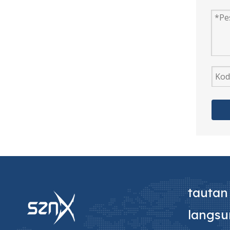
Dijual Mesin Cuci Rotor Twin Tub Motor
Motor Mesin Cuci Kawat Enamel Otomatis Di Kanada
tautan
langs