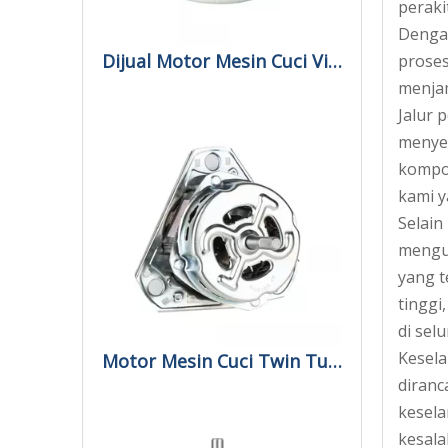
peraki
Dengan
Dijual Motor Mesin Cuci Vintage Otomatis
proses
menjam
Jalur 
menyed
kompon
kami y
Selain
mengu
yang 
tinggi
di sel
Kesela
Motor Mesin Cuci Twin Tub Otomatis Di India
diranc
kesela
kesala