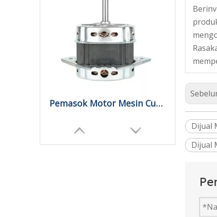
Berinv
produk
mengop
Rasaka
mempel
Sebelu
Pemasok Motor Mesin Cuci Tanpa Sikat Otomatis
Dijual
Dijual
Pe