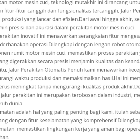
tan motor mesin cuci, teknologi mutakhir ini dirancang unt
 fitur-fitur canggih dan fungsionalitas tercanggih, Jalur
 produksi yang lancar dan efisien.Dari awal hingga akhir, s
in presisi dan akurasi dalam perakitan motor mesin cuci.
perakitan inovatif ini menawarkan serangkaian fitur meng
erhanakan operasi.Dilengkapi dengan lengan robot otoma
en rumit motor mesin cuci, memastikan proses perakitan
ang digerakkan secara presisi menjamin kualitas dan keanda
 itu, Jalur Perakitan Otomatis Penuh kami menawarkan kecepa
rangi waktu produksi dan memaksimalkan hasil.Hal ini 
terus meningkat tanpa mengurangi kualitas produk akhir
, jalur perakitan ini merupakan terobosan dalam industri, 
uruh dunia.
matan adalah hal yang paling penting bagi kami, itulah se
ang dengan fitur keselamatan yang komprehensif.Dilengka
matan, memastikan lingkungan kerja yang aman bagi opera
han.