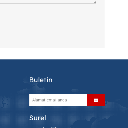
Buletin
Surel