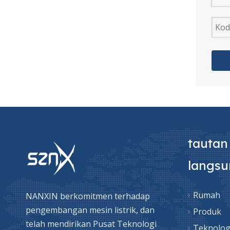
Motor Mesin Cuci Sinkron Rotor Dijual
tautan
langs
Dijual Mesin Cuci Rotor Twin Tub Motor
Rumah
NANXIN berkomitmen terhadap
pengembangan mesin listrik, dan
Produk
telah mendirikan Pusat Teknologi
Teknolog