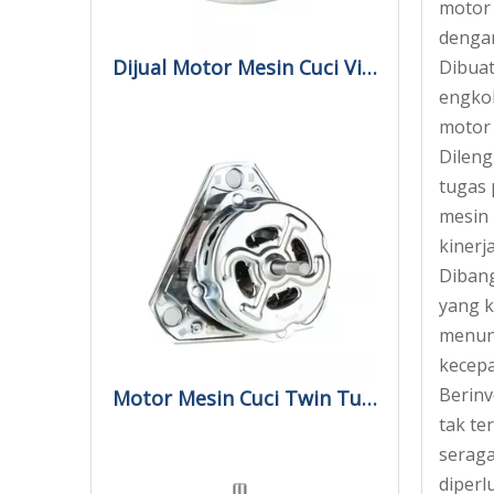
motor 
dengan
Dijual Motor Mesin Cuci Vintage Otomatis
Dibuat
engkol
motor 
Dileng
tugas 
mesin 
kinerj
Dibang
yang k
menun
kecepa
Berinv
Motor Mesin Cuci Twin Tub Otomatis Di India
tak te
seraga
diperl