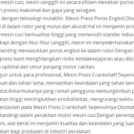
mesin cuci, mesin canggih ini secara efisien menekan poro
 presisi maksimal dan gaya yang seragam.
 dengan teknologi mutakhir, Mesin Press Poros Engkol Ot
 di dalam rotor yang mulus dan akurat.Hal ini menjamin p
mesin cuci berkualitas tinggi yang memenuhi standar industr
kapi dengan fitur-fitur canggih, mesin ini menyederhanak
penting memasukkan poros engkol ke dalam rotor.Dengan 
press kami menghilangkan risiko ketidaksejajaran atau dis
a optimal dan umur panjang motor rakitan.
un untuk para profesional, Mesin Press Crankshaft Sepe
uat dan tahan lama, memastikan keandalan yang tahan la
tut.Antarmukanya yang ramah pengguna memungkinkan pe
tan tinggi meningkatkan produktivitas, mengurangi waktu 
estasilah pada Mesin Press Crankshaft Sepenuhnya Otomati
rtandingi dalam perakitan motor mesin cuci.Dengan penem
m, alat berat ini menjamin kualitas dan keandalan yang lua
ukan bagi produsen di industri peralatan.