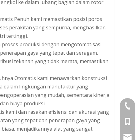
s engkol ke dalam lubang bagian dalam rotor
omatis Penuh kami memastikan posisi poros
roses perakitan yang sempurna, menghasilkan
i tertinggi.
an proses produksi dengan mengotomatisasi
penerapan gaya yang tepat dan seragam,
tribusi tekanan yang tidak merata, memastikan
nuhnya Otomatis kami menawarkan konstruksi
ma dalam lingkungan manufaktur yang
ngoperasian yang mudah, sementara kinerja
dan biaya produksi.
+86-05
s kami dan rasakan efisiensi dan akurasi yang
patan yang tepat dan penerapan gaya yang
+86-13
r biasa, menjadikannya alat yang sangat
vincen