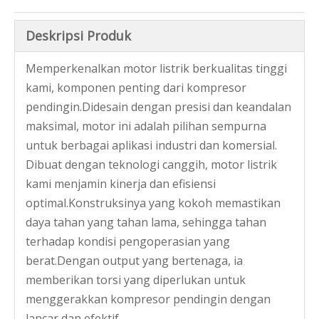
Deskripsi Produk
Memperkenalkan motor listrik berkualitas tinggi
kami, komponen penting dari kompresor
Pemasok Motor Mesin Cuci Kawat Enamel Dc
Motor Mesin Cuci Front Load Dc Di Kanada
pendingin.Didesain dengan presisi dan keandalan
maksimal, motor ini adalah pilihan sempurna
untuk berbagai aplikasi industri dan komersial.
Dibuat dengan teknologi canggih, motor listrik
kami menjamin kinerja dan efisiensi
optimal.Konstruksinya yang kokoh memastikan
daya tahan yang tahan lama, sehingga tahan
terhadap kondisi pengoperasian yang
berat.Dengan output yang bertenaga, ia
memberikan torsi yang diperlukan untuk
menggerakkan kompresor pendingin dengan
Motor Mesin Cuci Sinkron Rotor Di Kanada
Supplier Motor Mesin Cuci Ac Front Loading
lancar dan efektif.