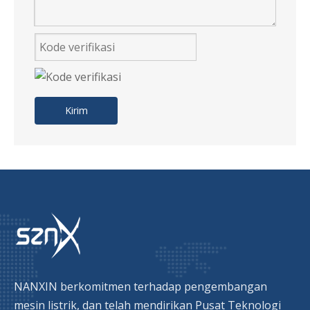
Motor Mesin Cuci Ac Twin Tub Di India
Dijual Motor Mesin Cuci Dc Brushless
Kirim
NANXIN berkomitmen terhadap pengembangan
mesin listrik, dan telah mendirikan Pusat Teknologi