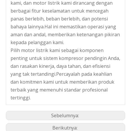
kami, dan motor listrik kami dirancang dengan
berbagai fitur keselamatan untuk mencegah
panas berlebih, beban berlebih, dan potensi
bahaya lainnya.Hal ini memastikan operasi yang
aman dan andal, memberikan ketenangan pikiran
Dijual Motor Mesin Cuci Sinkron Dc
Pemasok Motor Mesin Cuci Rotor Satu Fasa
kepada pelanggan kami.
Pilih motor listrik kami sebagai komponen
penting untuk sistem kompresor pendingin Anda,
dan rasakan kinerja, daya tahan, dan efisiensi
yang tak tertandingi.Percayalah pada keahlian
dan komitmen kami untuk memberikan produk
terbaik yang memenuhi standar profesional
tertinggi.
Sebelumnya:
Dijual Mesin Cuci Otomatis Rotor Motor
Supplier Motor Mesin Cuci Otomatis Satu Fasa
Berikutnya: