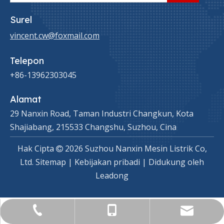
Surel
vincent.cw@foxmail.com
Telepon
+86-13962303045
Alamat
29 Nanxin Road, Taman Industri Changkun, Kota
Shajiabang, 215533 Changshu, Suzhou, Cina
Hak Cipta
2026
Suzhou Nanxin Mesin Listrik Co,

Ltd.
Sitemap
|
Kebijakan pribadi
| Didukung oleh
Leadong
vincent.cw@foxmail.com
+86-0512-82353800
+86-13962303045